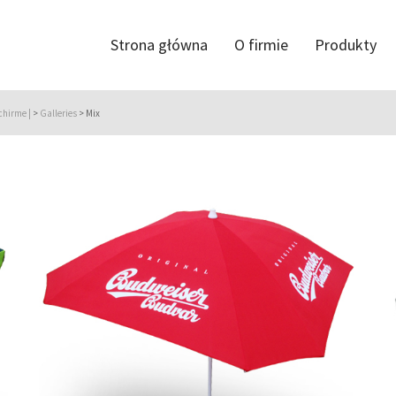
Strona główna
O firmie
Produkty
chirme |
>
Galleries
>
Mix