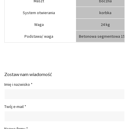
Maszt
boczna
System otwierania
korbka
Waga
24 kg
Podstawa/ waga
Betonowa segmentowa 157 
Zostaw nam wiadomość
Imię i nazwisko *
Twój e-mail *
Nazwa firmy *