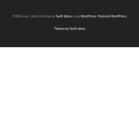
©2026 Joyn · Built with love by
Swift Ideas
using
WordPress
.
Premium WordPress
Themes by Swift Ideas