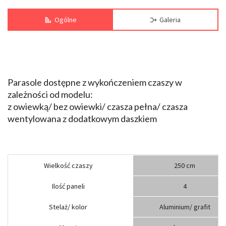
Ogólne
Galeria
Parasole dostępne z wykończeniem czaszy w
zależności od modelu:
z owiewką/ bez owiewki/ czasza pełna/ czasza
wentylowana z dodatkowym daszkiem
Wielkość czaszy
250 cm
Ilość paneli
4
Stelaż/ kolor
Aluminium/ grafit