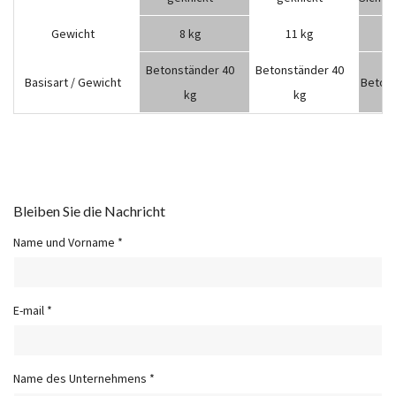
Gewicht
8 kg
11 kg
Betonständer 40
Betonständer 40
Basisart / Gewicht
Betons
kg
kg
Bleiben Sie die Nachricht
Name und Vorname *
E-mail *
Name des Unternehmens *