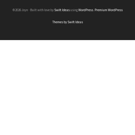
©2026 Joyn · Built with love by
Swift Ideas
using
WordPress
.
Premium WordPress
Themes by Swift Ideas