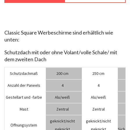
Classic Square Werbeschirme sind erhältlich wie
unten:
Schutzdach mit oder ohne Volant/volle Schale/ mit
dem zweiten Dach
Schutzdachmaß
200 cm
250 cm
Anzahl der Paneels
4
4
Gestellart und -farbe
Alu/weiß
Alu/weiß
A
Mast
Zentral
Zentral
geknickt/nicht
geknickt/nicht
Se
Öffnungsystem
geknickt
geknickt
Sicherh